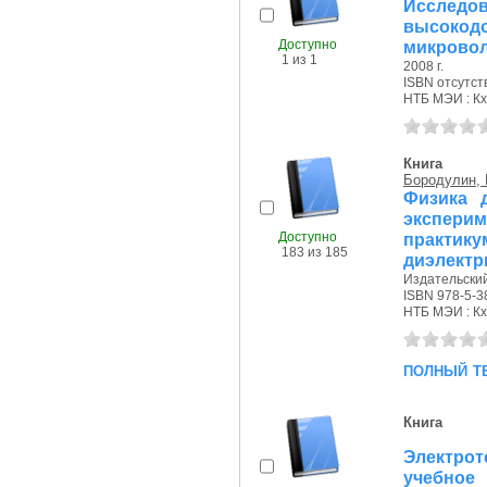
Исслед
высокод
Доступно
микровол
1 из 1
2008 г.
ISBN отсутст
НТБ МЭИ : Кх
Книга
Бородулин, 
Физика 
экспери
Доступно
практик
183 из 185
диэлектр
Издательский
ISBN 978-5-3
НТБ МЭИ : Кх,
полный т
Книга
Электрот
учебное