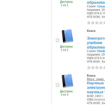
Доступно
образова
1 из 1
Серия:
Сред
Академия, 201
ISBN 978-5-7
НТБ МЭИ : Кх
Книга
Электрот
учебни
Доступно
образова
1 из 1
Серия:
Проф
Академия, 201
ISBN 978-5-4
НТБ МЭИ : Кх
Книга
Моск. энерг.
Научные
электро
Доступно
научных 
3 из 3
МЭИ, 1987 г.
ISBN отсутст
НТБ МЭИ : Кх