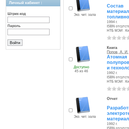
Личный кабинет :
Состав
материа
Штрих-код
Экз. чит. зала
топливно-
1994 г.
Пароль
ISBN отсутст
НТБ МЭИ : Кх
Книга
Попов, А. И.
Атомн
полупров
Доступно
и технол
45 из 46
1992 г.
ISBN отсутст
НТБ МЭИ : Кх,
Отчет
Разработ
электрот
Экз. чит. зала
материал
1992 г.
ISBN отсутст