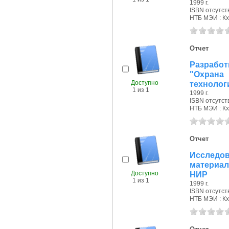
1999 г.
ISBN отсутст
НТБ МЭИ : Кх
Отчет
Разрабо
"Охрана
Доступно
технологи
1 из 1
1999 г.
ISBN отсутст
НТБ МЭИ : Кх
Отчет
Исследов
материало
Доступно
НИР
1 из 1
1999 г.
ISBN отсутст
НТБ МЭИ : Кх