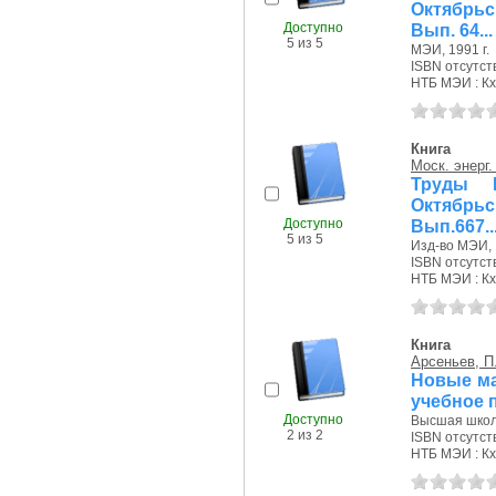
Октябрьс
Доступно
Вып. 64...
5 из 5
МЭИ, 1991 г.
ISBN отсутст
НТБ МЭИ : Кх
Книга
Моск. энерг.
Труды 
Октябрьс
Доступно
Вып.667..
5 из 5
Изд-во МЭИ, 
ISBN отсутст
НТБ МЭИ : Кх
Книга
Арсеньев, П.
Новые ма
учебное 
Доступно
Высшая школа
2 из 2
ISBN отсутст
НТБ МЭИ : Кх