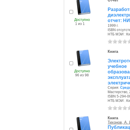
Отчет
Разрабо
диэлектр
Доступно
отчет: Н
1 из 1
1999 г.
ISBN отсутст
НТБ МЭИ : Кх
Книга
Электрот
учебное
Доступно
образов
96 из 98
экспл
электриче
Серия:
Сред
Мастерство, 2
ISBN 5-294-0
НТБ МЭИ : Кх,
Книга
Тихонов, А. 
Публикац