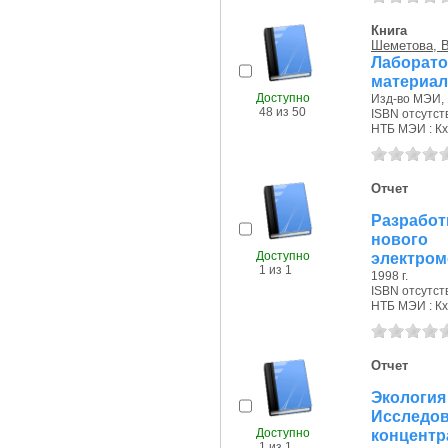
Книга
Шеметова, В
Лаборат
материал
Доступно
Изд-во МЭИ, 
48 из 50
ISBN отсутст
НТБ МЭИ : Кх,
Отчет
Разработ
новог
Доступно
электроме
1 из 1
1998 г.
ISBN отсутст
НТБ МЭИ : Кх
Отчет
Экологи
Иссле
Доступно
концентр
1 из 1