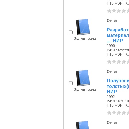
НТБ МЭИ : Кх
Отчет
Разработ
материал
Экз. чит. зала
...: НИР
1996 г.
ISBN отсутст
НТБ МЭИ : Кх
Отчет
Получени
толстых(
Экз. чит. зала
НИР
1992 г.
ISBN отсутст
НТБ МЭИ : Кх
Отчет