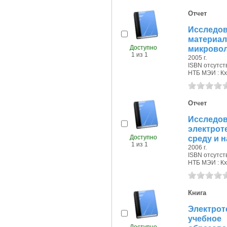
Отчет
Исследо
матери
Доступно
микровол
1 из 1
2005 г.
ISBN отсутст
НТБ МЭИ : Кх
Отчет
Исслед
электро
Доступно
среду и на
1 из 1
2006 г.
ISBN отсутст
НТБ МЭИ : Кх
Книга
Электрот
учебное