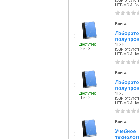
ISBN отсутст
НТБ МЭИ : Уч.
Книга
Лаборато
полупров
Доступно
1989 г.
2 из 3
ISBN отсутст
НТБ МЭИ : Кх
Книга
Лабора
полупров
Доступно
1987 г.
1 из 2
ISBN отсутст
НТБ МЭИ : Кх
Книга
Учебное
техноло