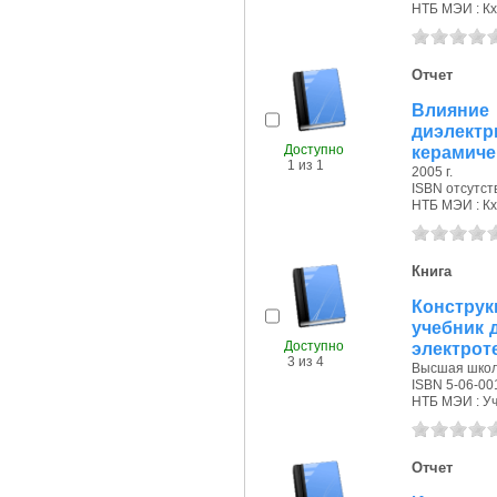
НТБ МЭИ : Кх
Отчет
Влияние
диэлект
Доступно
керамиче.
1 из 1
2005 г.
ISBN отсутст
НТБ МЭИ : Кх
Книга
Конструк
учебник 
Доступно
электрот
3 из 4
Высшая школа
ISBN 5-06-00
НТБ МЭИ : Уч
Отчет