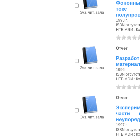
Фононны
токе 
Экз. чит. зала
полупров
1993 г.
ISBN отсутст
НТБ МЭИ : Кх
Отчет
Разрабо
материал
Экз. чит. зала
1996 г.
ISBN отсутст
НТБ МЭИ : Кх
Отчет
Экспери
части 
Экз. чит. зала
неупорядо
1997 г.
ISBN отсутст
НТБ МЭИ : Кх