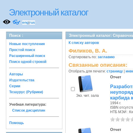
Электронный каталог
👓
eng
|
rus
Поиск :
Электронный каталог: Справочн
К списку авторов
Новые поступления
Простой поиск
Филиков, В. А.
Расширенный поиск
Сортировать по:
заглавию
Поиск одной строкой
Связанные описания:
Отобрать для печати:
страницу
|
инв
Авторы
Отчет
Издательства
Разраб
Серии
неупоря
Тезаурус (Рубрики)
Экз. чит. зала
карбида к
1994 г.
Учебная литература:
ISBN отсутст
Список дисциплин
НТБ МЭИ : Кх
Помощь
Отчет