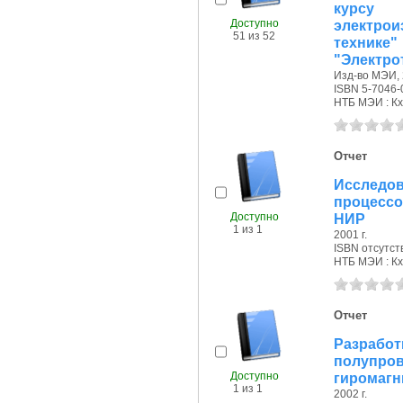
курсу
Доступно
электро
51 из 52
тех
"Электрот
Изд-во МЭИ, 
ISBN 5-7046-
НТБ МЭИ : Кх,
Отчет
Исследов
процессов
Доступно
НИР
1 из 1
2001 г.
ISBN отсутст
НТБ МЭИ : Кх
Отчет
Разрабо
полупр
Доступно
гиромагни
1 из 1
2002 г.