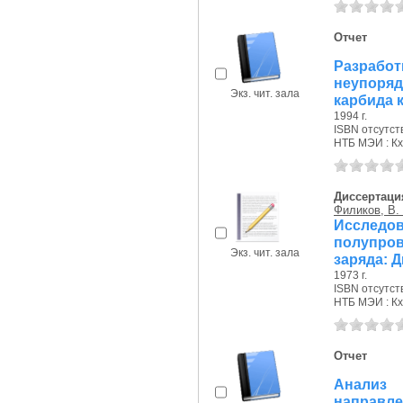
Отчет
Разраб
неупоря
Экз. чит. зала
карбида к
1994 г.
ISBN отсутст
НТБ МЭИ : Кх
Диссертаци
Филиков, В.
Исслед
полупро
Экз. чит. зала
заряда: 
1973 г.
ISBN отсутст
НТБ МЭИ : Кх
Отчет
Ана
направл