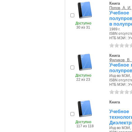
Книга
Попов, А. И.
Учебно
полупров
Доступно
в полупро
30 из 31
1989 г.
ISBN отсутст
НТБ МЭИ : Уч.
Книга
Филиков, В.
Учебное 
полупров
Доступно
Изд-во МЭИ, 
22 из 23
ISBN отсутст
НТБ МЭИ : Уч.
Книга
Учебное
техноло
Доступно
Диэлектри
117 из 118
Изд-во МЭИ, 