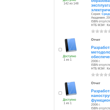
Доступно
образов
142 из 148
экспл
электриче
Серия:
Сред
Академия, 200
ISBN отсутст
НТБ МЭИ : Кх,
Отчет
Разра
методол
Доступно
обеспечен
1 из 1
2006 г.
ISBN отсутст
НТБ МЭИ : Кх
Отчет
Разрабо
наностр
Доступно
функцион
1 из 1
2006 г.
ISBN отсутст