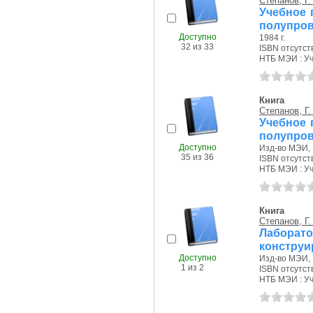
Степанов, Г.
Учебное 
полупров
Доступно
1984 г.
32 из 33
ISBN отсутст
НТБ МЭИ : Уч.
Книга
Степанов, Г.
Учебное 
полупров
Доступно
Изд-во МЭИ, 
35 из 36
ISBN отсутст
НТБ МЭИ : Уч.
Книга
Степанов, Г.
Лабора
конструи
Доступно
Изд-во МЭИ, 
1 из 2
ISBN отсутст
НТБ МЭИ : Уч