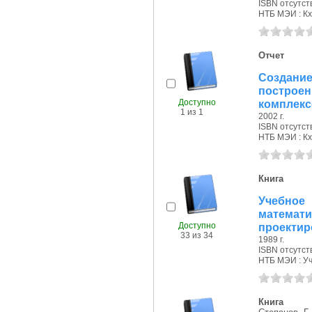
ISBN отсутст
НТБ МЭИ : Кх
Отчет
Создани
постро
Доступно
комплексо
1 из 1
2002 г.
ISBN отсутст
НТБ МЭИ : Кх
Книга
Учебное
математ
Доступно
проектиро
33 из 34
1989 г.
ISBN отсутст
НТБ МЭИ : Уч.
Книга