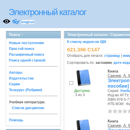
Электронный каталог
👓
eng
|
rus
Поиск :
Электронный каталог: Справочн
К списку индексов УДК
Новые поступления
Простой поиск
621.396 С147
Расширенный поиск
Отобрать для печати:
страницу
|
инв
Поиск одной строкой
Сортировать по:
заглавию
дате изд
Книга
Авторы
Сажнев, А. 
Издательства
Электроп
Серии
пособие]
Тезаурус (Рубрики)
Доступно
Серия:
Учебн
3 из 3
Изд-во НГТУ, 
ISBN 978-5-7
Учебная литература:
НТБ МЭИ : Кх
Список дисциплин
Помощь
Книга
Сажнев, А. 