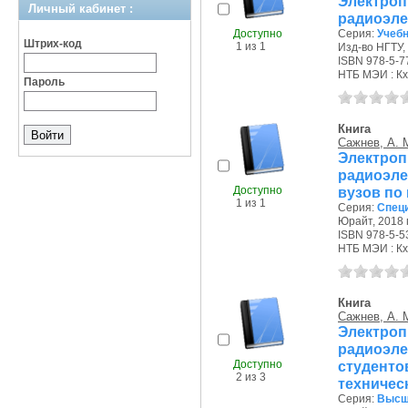
Электр
Личный кабинет :
радиоэле
Доступно
Серия:
Учебн
Штрих-код
1 из 1
Изд-во НГТУ, 
ISBN 978-5-7
НТБ МЭИ : Кх
Пароль
Книга
Сажнев, А. 
Электр
радиоэл
Доступно
вузов по
1 из 1
Серия:
Спец
Юрайт, 2018 г
ISBN 978-5-5
НТБ МЭИ : Кх
Книга
Сажнев, А. 
Электр
радиоэл
Доступно
студент
2 из 3
техничес
Серия:
Высш