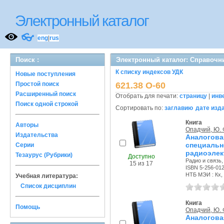
Электронный каталог
👓
eng
|
rus
Поиск :
Электронный каталог: Справочн
К списку индексов УДК
Новые поступления
Простой поиск
621.38 О-60
Расширенный поиск
Отобрать для печати:
страницу
|
инв
Поиск одной строкой
Сортировать по:
заглавию
дате изд
Книга
Авторы
Опадчий, Ю. 
Издательства
Аналогова
специал
Серии
радиоэлек
Тезаурус (Рубрики)
Доступно
Радио и связь, 
15 из 17
ISBN 5-256-01
НТБ МЭИ : Кх, 
Учебная литература:
Список дисциплин
Книга
Помощь
Опадчий, Ю. 
Аналогова