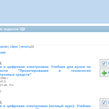
ик индексов УДК
ерсия
|
сброс
|
печать
(
0
)
ания
Ф.
З
я и цифровая электроника: Учебник для вузов по
ьности "Проектирование и технология
Н
тронных средств"
1996 г.
247-9
Уч.аб., Учз
Ф.
З
я и цифровая электроника (полный курс): Учебник