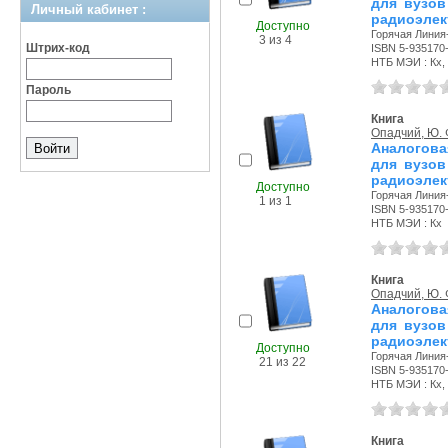
для вузов
Личный кабинет :
радиоэлек
Доступно
Горячая Линия-
3 из 4
Штрих-код
ISBN 5-935170
НТБ МЭИ : Кх,
Пароль
Книга
Опадчий, Ю. 
Аналогова
для вузов
радиоэлек
Доступно
Горячая Линия-
1 из 1
ISBN 5-935170
НТБ МЭИ : Кх
Книга
Опадчий, Ю. 
Аналогова
для вузов
радиоэлек
Доступно
Горячая Линия-
21 из 22
ISBN 5-935170
НТБ МЭИ : Кх, 
Книга