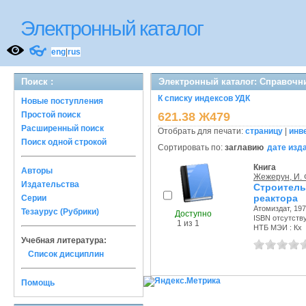
Электронный каталог
👓
eng
|
rus
Поиск :
Электронный каталог: Справочн
К списку индексов УДК
Новые поступления
Простой поиск
621.38 Ж479
Расширенный поиск
Отобрать для печати:
страницу
|
инв
Поиск одной строкой
Сортировать по:
заглавию
дате изд
Книга
Авторы
Жежерун, И. 
Издательства
Строитель
реактора
Серии
Атомиздат, 1978
Тезаурус (Рубрики)
Доступно
ISBN отсутств
1 из 1
НТБ МЭИ : Кх
Учебная литература:
Список дисциплин
Помощь