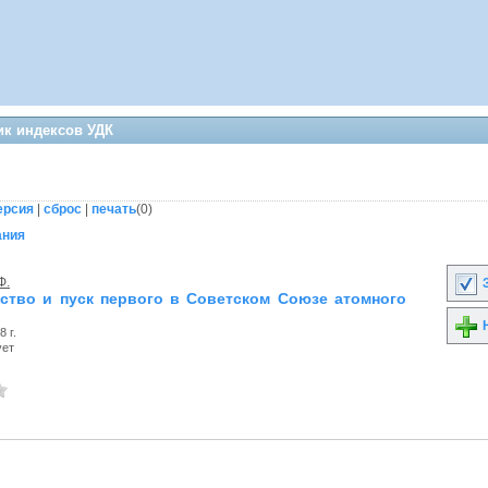
ик индексов УДК
ерсия
|
сброс
|
печать
(
0
)
ания
Ф.
З
ство и пуск первого в Советском Союзе атомного
Н
 г.
ует