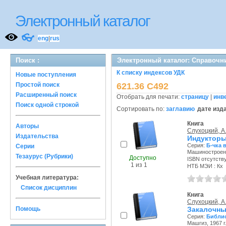
Электронный каталог
👓
eng
|
rus
Поиск :
Электронный каталог: Справочн
К списку индексов УДК
Новые поступления
Простой поиск
621.36 С492
Расширенный поиск
Отобрать для печати:
страницу
|
инв
Поиск одной строкой
Сортировать по:
заглавию
дате изд
Книга
Авторы
Слухоцкий, А.
Издательства
Индуктор
Серия:
Б-чка 
Серии
Машиностроени
Тезаурус (Рубрики)
Доступно
ISBN отсутств
1 из 1
НТБ МЭИ : Кх
Учебная литература:
Список дисциплин
Книга
Слухоцкий, А.
Помощь
Закалочны
Серия:
Библио
Машгиз, 1967 г