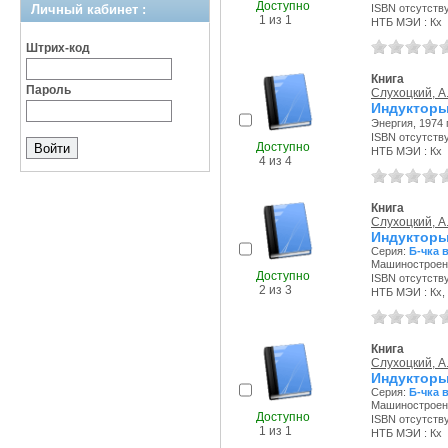
Доступно
Личный кабинет :
ISBN отсутств
1 из 1
НТБ МЭИ : Кх
Штрих-код
Книга
Пароль
Слухоцкий, А.
Индукторы
Энергия, 1974 г
ISBN отсутств
Доступно
НТБ МЭИ : Кх
4 из 4
Книга
Слухоцкий, А.
Индуктор
Серия:
Б-чка 
Машиностроени
Доступно
ISBN отсутств
2 из 3
НТБ МЭИ : Кх,
Книга
Слухоцкий, А.
Индуктор
Серия:
Б-чка 
Машиностроени
Доступно
ISBN отсутств
1 из 1
НТБ МЭИ : Кх