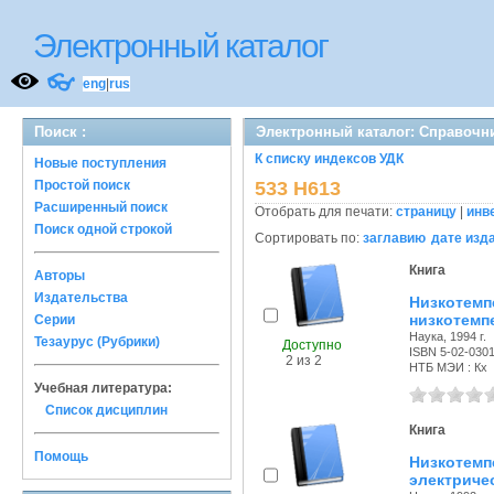
Электронный каталог
👓
eng
|
rus
Поиск :
Электронный каталог: Справочн
К списку индексов УДК
Новые поступления
Простой поиск
533 Н613
Расширенный поиск
Отобрать для печати:
страницу
|
инв
Поиск одной строкой
Сортировать по:
заглавию
дате изд
Книга
Авторы
Издательства
Низкоте
низкотемп
Серии
Наука, 1994 г.
Тезаурус (Рубрики)
Доступно
ISBN 5-02-030
2 из 2
НТБ МЭИ : Кх
Учебная литература:
Список дисциплин
Книга
Помощь
Низкотемп
электриче