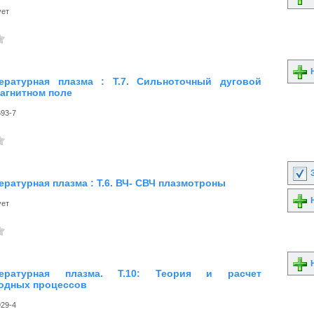
ует
Н
ературная плазма : Т.7. Сильноточный дуговой
магнитном поле
693-7
З
ратурная плазма : Т.6. ВЧ- СВЧ плазмотроны
Н
ует
Н
пературная плазма. Т.10: Теория и расчет
одных процессов
929-4