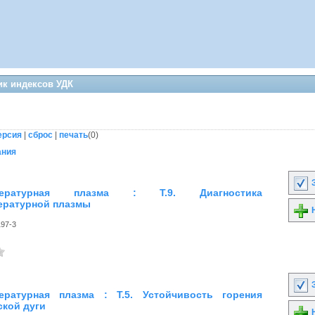
ик индексов УДК
ерсия
|
сброс
|
печать
(
0
)
ания
З
мпературная плазма : Т.9. Диагностика
ературной плазмы
Н
197-3
З
ературная плазма : Т.5. Устойчивость горения
ской дуги
Н