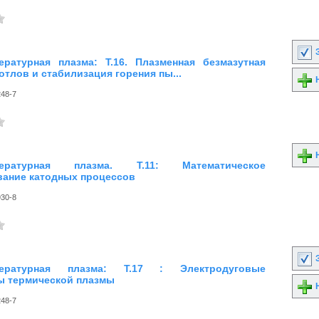
З
ературная плазма: Т.16. Плазменная безмазутная
отлов и стабилизация горения пы...
Н
248-7
Н
пературная плазма. Т.11: Математическое
ание катодных процессов
930-8
З
пературная плазма: Т.17 : Электродуговые
ы термической плазмы
Н
248-7