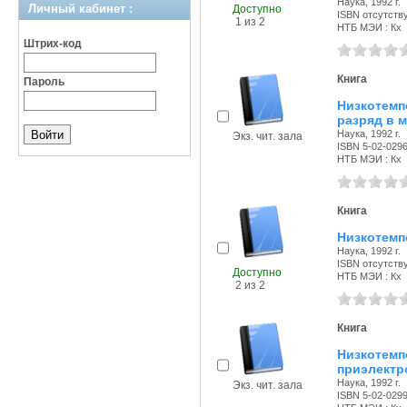
Наука, 1992 г.
Личный кабинет :
Доступно
ISBN отсутств
1 из 2
НТБ МЭИ : Кх
Штрих-код
Книга
Пароль
Низкотемп
разряд в 
Наука, 1992 г.
Экз. чит. зала
ISBN 5-02-029
НТБ МЭИ : Кх
Книга
Низкотемпе
Наука, 1992 г.
ISBN отсутств
Доступно
НТБ МЭИ : Кх
2 из 2
Книга
Низкотем
приэлектр
Наука, 1992 г.
Экз. чит. зала
ISBN 5-02-029