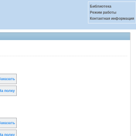
Библиотека
Режим работы
Контактная информация
аказать
а полку
аказать
а полку