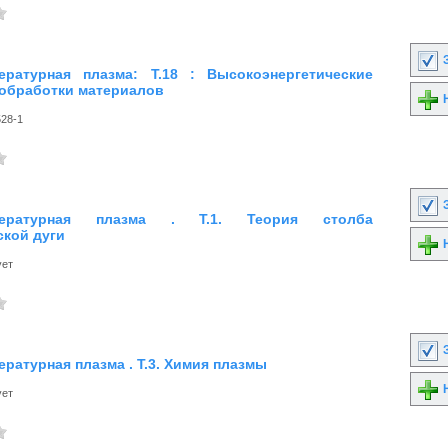
З
ературная плазма: Т.18 : Высокоэнергетические
обработки материалов
Н
528-1
З
мпературная плазма . Т.1. Теория столба
ской дуги
Н
ует
З
ратурная плазма . Т.3. Химия плазмы
Н
ует