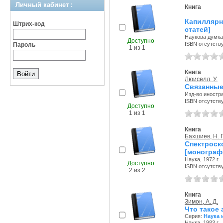
Личный кабинет :
Книга
Капиллярн
Штрих-код
статей]
Наукова думка,
Доступно
ISBN отсутств
Пароль
1 из 1
Книга
Люиселл, У.
Связанные
Изд-во иностран
ISBN отсутств
Доступно
1 из 1
Книга
Бахшиев, Н. Г
Спектро
[монограф
Наука, 1972 г.
Доступно
ISBN отсутств
2 из 2
Книга
Зимон, А. Д.
Что такое 
Серия:
Наука 
Наука, 1983 г.