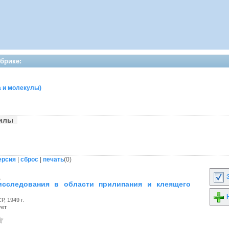
убрике:
а и молекулы)
силы
ерсия
|
сброс
|
печать
(
0
)
.
З
исследования в области прилипания и клеящего
Н
, 1949 г.
ует