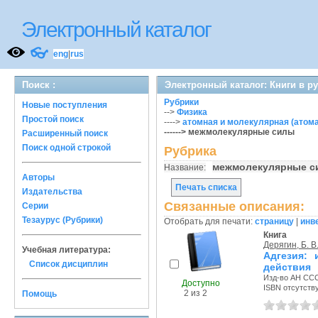
Электронный каталог
👓
eng
|
rus
Поиск :
Электронный каталог: Книги в р
Рубрики
Новые поступления
-->
Физика
Простой поиск
---->
атомная и молекулярная (атом
------> межмолекулярные силы
Расширенный поиск
Поиск одной строкой
Рубрика
межмолекулярные 
Название:
Авторы
Печать списка
Издательства
Связанные описания:
Серии
Тезаурус (Рубрики)
Отобрать для печати:
страницу
|
инв
Книга
Дерягин, Б. В
Учебная литература:
Адгезия: 
Список дисциплин
действия
Изд-во АН СССР
Доступно
ISBN отсутств
2 из 2
Помощь