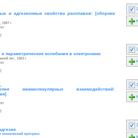
З
ые и адгезионные свойства расплавов: [сборник
Н
 1987 г.
ует
З
 и параметрические колебания в электронике
ной лит., 1963 г.
Н
ует
.
З
скопия межмолекулярных взаимодействий:
ия]
Н
ует
З
адгезия
и технический прогресс
Н