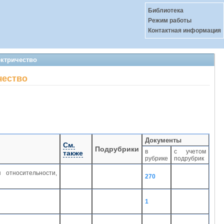
Библиотека
Режим работы
Контактная информация
ектричество
чество
Документы
См.
Подрубрики
в
с учетом
также
рубрике
подрубрик
 относительности,
270
1