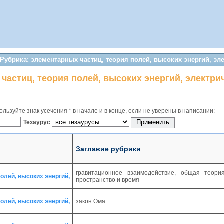
 Рубрика: элементарных частиц, теория полей, высоких энергий, эл
частиц, теория полей, высоких энергий, электри
льзуйте знак усечения * в начале и в конце, если не уверены в написании:
Тезаурус
Заглавие рубрики
гравитационное взаимодействие, общая теория
олей, высоких энергий,
пространство и время
олей, высоких энергий,
закон Ома