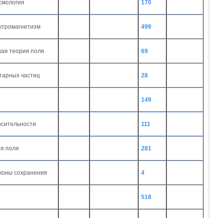
осмология
170
ектромагнетизм
499
ская теория поля
69
нтарных частиц
28
149
осительности
111
ия поля
281
аконы сохранения
4
518